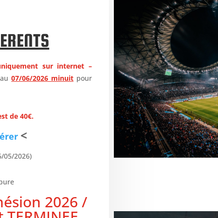
HERENTS
uniquement sur internet –
’au
07/06/2026 minuit
pour
.
st de 40€.
<
érer
26/05/2026)
upure
ésion 2026 /
t TERMINEE