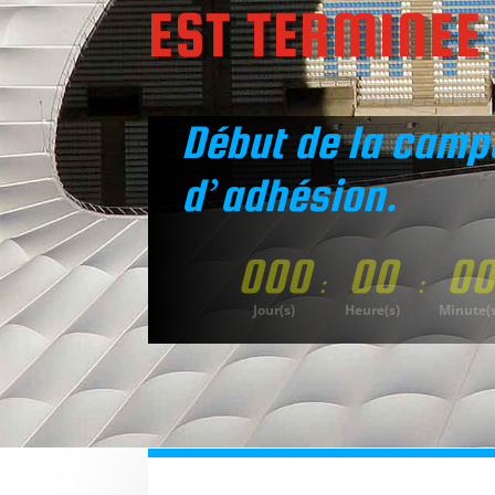
EST TERMINEE
Début de la cam
d’adhésion.
000
00
00
:
:
Jour(s)
Heure(s)
Minute(s