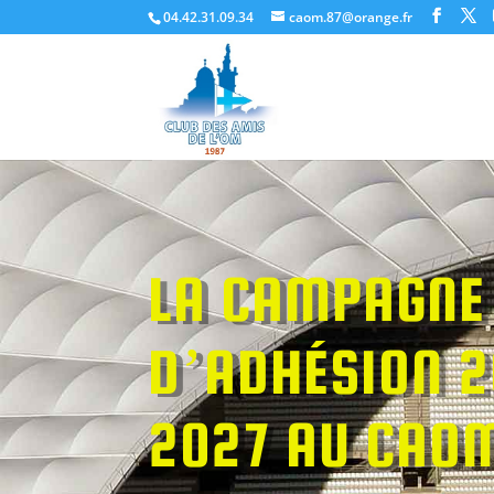
04.42.31.09.34
caom.87@orange.fr
LA CAMPAGNE
D’ADHÉSION 2
2027 AU CAO