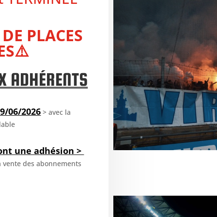
 DE PLACES
ES⚠️
X ADHÉ
RENTS
9/06/2026
> avec la
lable
ont une adhésion >
la vente des abonnements