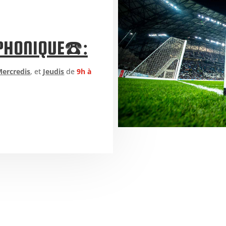
PHONIQUE☎️:
ercredis
, et
Jeudis
de
9h à