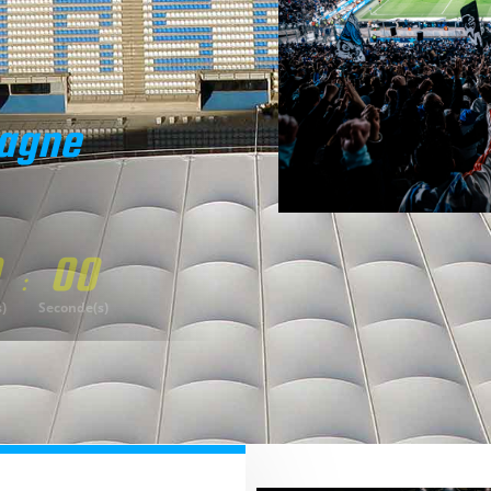
pagne
00
:
)
Seconde(s)