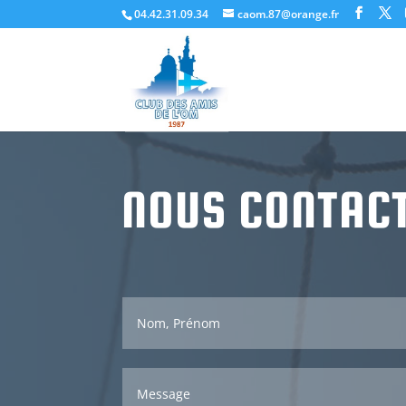
04.42.31.09.34
caom.87@orange.fr
NOUS CONTAC