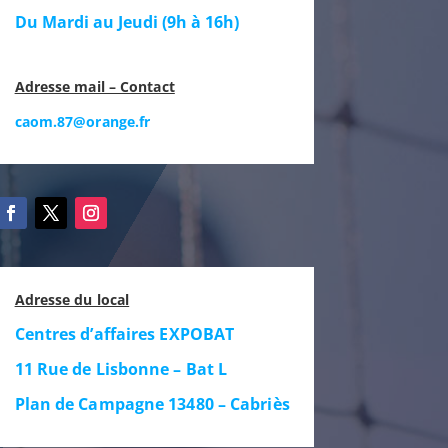
Du Mardi au Jeudi (
9h à 16h)
Adresse mail – Contact
caom.87@orange.fr
Adresse du local
Centres d’affaires EXPOBAT
11 Rue de Lisbonne – Bat L
Plan de Campagne 13480 – Cabriès